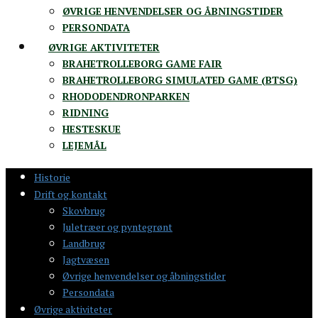
ØVRIGE HENVENDELSER OG ÅBNINGSTIDER
PERSONDATA
ØVRIGE AKTIVITETER
BRAHETROLLEBORG GAME FAIR
BRAHETROLLEBORG SIMULATED GAME (BTSG)
RHODODENDRONPARKEN
RIDNING
HESTESKUE
LEJEMÅL
Historie
Drift og kontakt
Skovbrug
Juletræer og pyntegrønt
Landbrug
Jagtvæsen
Øvrige henvendelser og åbningstider
Persondata
Øvrige aktiviteter