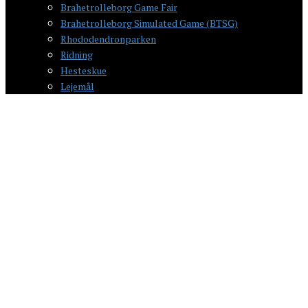
Brahetrolleborg Game Fair
Brahetrolleborg Simulated Game (BTSG)
Rhododendronparken
Ridning
Hesteskue
Lejemål